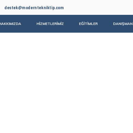
destek@moderntekniktip.com
HAKKIMIZDA
HİZMETLERİMİZ
EĞİTİMLER
DANIŞMAN