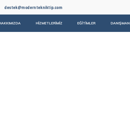
destek@moderntekniktip.com
HAKKIMIZDA
HİZMETLERİMİZ
EĞİTİMLER
DANIŞMAN