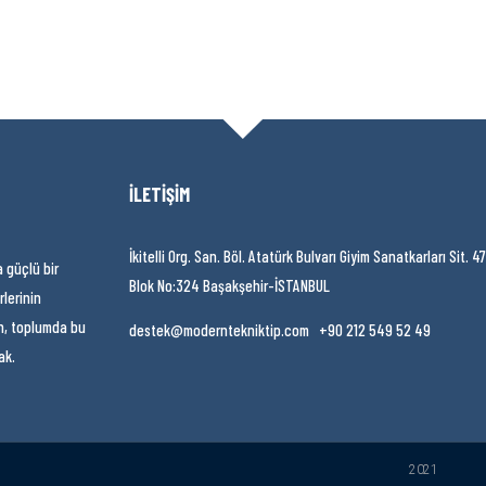
İLETİŞİM
İkitelli Org. San. Böl. Atatürk Bulvarı Giyim Sanatkarları Sit. 47
a güçlü bir
Blok No:324 Başakşehir-İSTANBUL
rlerinin
in, toplumda bu
destek@moderntekniktip.com +90 212 549 52 49
ak.
2021