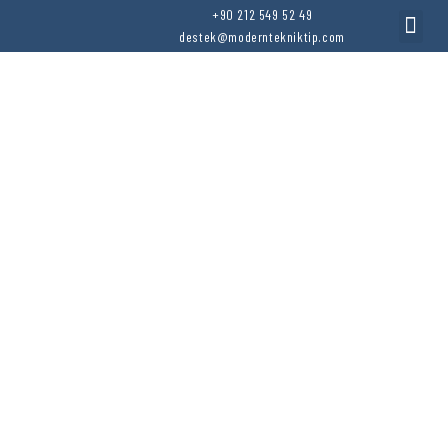
+90 212 549 52 49
PERİYOD
destek@moderntekniktip.com